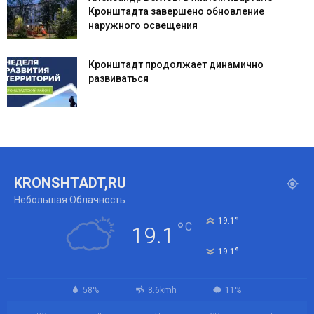
Кронштадта завершено обновление
наружного освещения
Кронштадт продолжает динамично
развиваться
KRONSHTADT,RU
Небольшая Облачность
°
19.1
°
C
19.1
°
19.1
58%
8.6kmh
11%