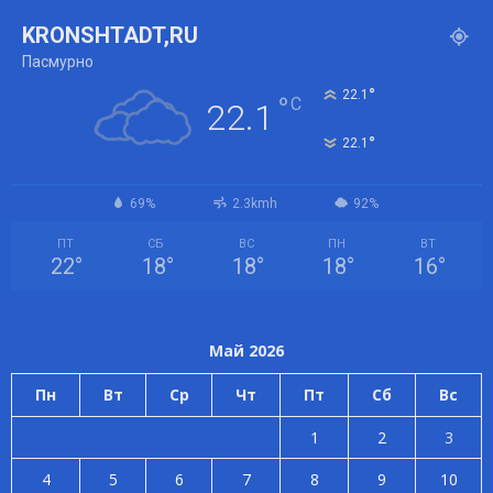
KRONSHTADT,RU
Пасмурно
°
22.1
°
C
22.1
°
22.1
69%
2.3kmh
92%
ПТ
СБ
ВС
ПН
ВТ
22
°
18
°
18
°
18
°
16
°
Май 2026
Пн
Вт
Ср
Чт
Пт
Сб
Вс
1
2
3
4
5
6
7
8
9
10