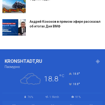
Андрей Кононов в прямом эфире рассказал
об итогах Дня ВМФ
KRONSHTADT,RU
Пасмурно
°
18.8
°
C
18.8
°
18.8
76%
1.9kmh
91%