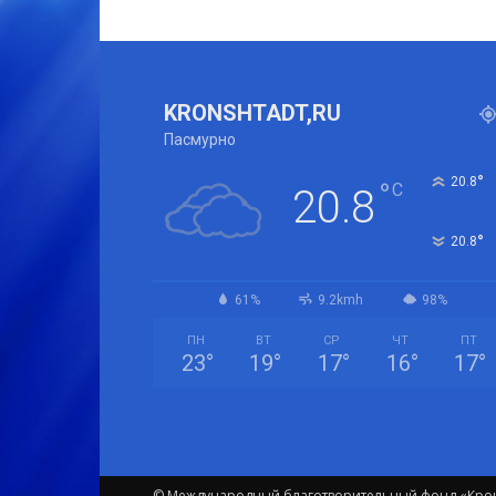
KRONSHTADT,RU
Пасмурно
°
20.8
°
C
20.8
°
20.8
61%
9.2kmh
98%
ПН
ВТ
СР
ЧТ
ПТ
23
°
19
°
17
°
16
°
17
°
© Международный благотворительный фонд «Крон