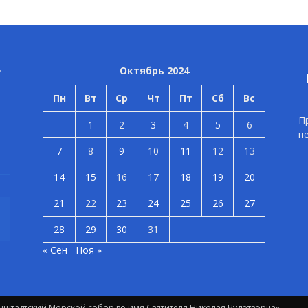
Октябрь 2024
Пн
Вт
Ср
Чт
Пт
Сб
Вс
П
1
2
3
4
5
6
н
7
8
9
10
11
12
13
14
15
16
17
18
19
20
21
22
23
24
25
26
27
28
29
30
31
« Сен
Ноя »
штадтский Морской собор во имя Святителя Николая Чудотворца»