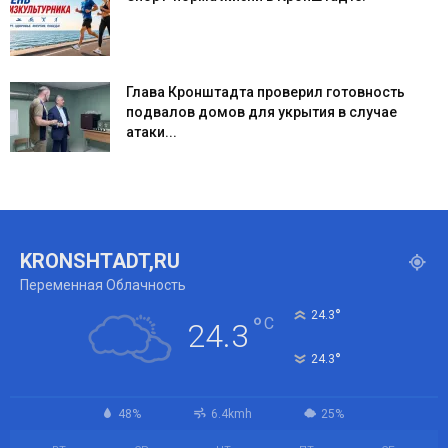
Глава Кронштадта проверил готовность
подвалов домов для укрытия в случае
атаки...
KRONSHTADT,RU
Переменная Облачность
°
24.3
°
C
24.3
°
24.3
48%
6.4kmh
25%