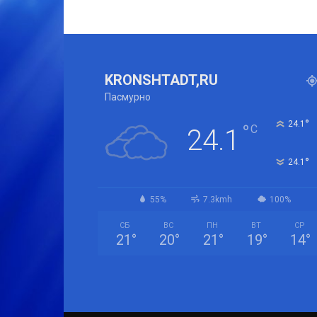
KRONSHTADT,RU
Пасмурно
°
24.1
°
C
24.1
°
24.1
55%
7.3kmh
100%
СБ
ВС
ПН
ВТ
СР
21
°
20
°
21
°
19
°
14
°