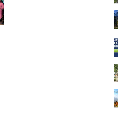
собор