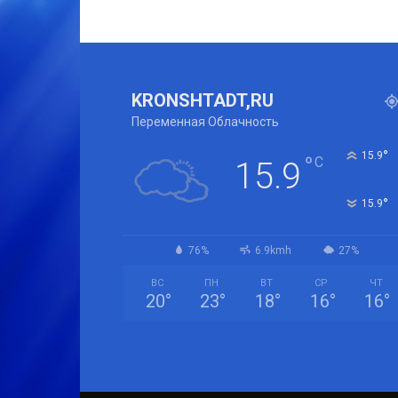
KRONSHTADT,RU
Переменная Облачность
°
15.9
°
C
15.9
°
15.9
76%
6.9kmh
27%
ВС
ПН
ВТ
СР
ЧТ
20
°
23
°
18
°
16
°
16
°