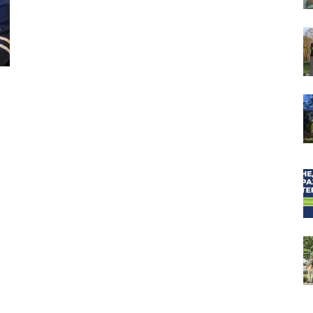
собор