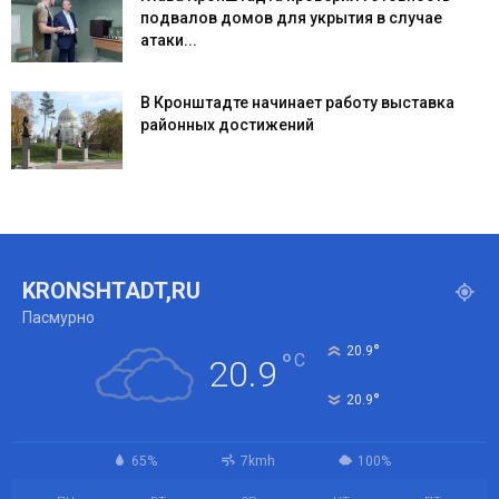
подвалов домов для укрытия в случае
атаки...
В Кронштадте начинает работу выставка
районных достижений
KRONSHTADT,RU
Пасмурно
°
20.9
°
C
20.9
°
20.9
65%
7kmh
100%