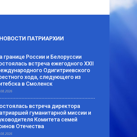
НОВОСТИ ПАТРИАРХИИ
а границе России и Белоруссии
остоялась встреча ежегодного XXII
еждународного Одигитриевского
рестного хода, следующего из
итебска в Смоленск
.08.2026
остоялась встреча директора
атриаршей гуманитарной миссии и
уководителя Комитета семей
оинов Отечества
.08.2026