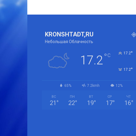
KRONSHTADT,RU
Небольшая Облачность
°
17.2
°
C
17.2
°
17.2
65%
7.2kmh
12%
ВС
ПН
ВТ
СР
ЧТ
21
°
22
°
19
°
17
°
16
°