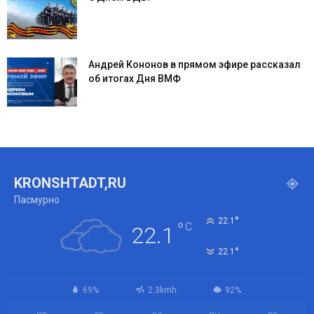
Андрей Кононов в прямом эфире рассказал
об итогах Дня ВМФ
KRONSHTADT,RU
Пасмурно
°
22.1
°
C
22.1
°
22.1
69%
2.3kmh
92%