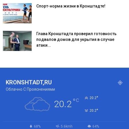
Спорт-норма жизни в Кронштадте!
Глава Кронштадта проверил готовность
подвалов домов для укрытия в случае
атаки...
KRONSHTADT,RU
Облачно С Прояснениями
°
20.2
°
C
20.2
°
20.2
68%
5.6kmh
64%