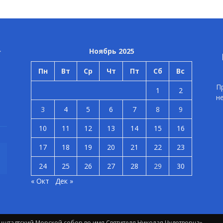
Ноябрь 2025
Пн
Вт
Ср
Чт
Пт
Сб
Вс
П
1
2
н
3
4
5
6
7
8
9
10
11
12
13
14
15
16
17
18
19
20
21
22
23
24
25
26
27
28
29
30
« Окт
Дек »
штадтский Морской собор во имя Святителя Николая Чудотворца»