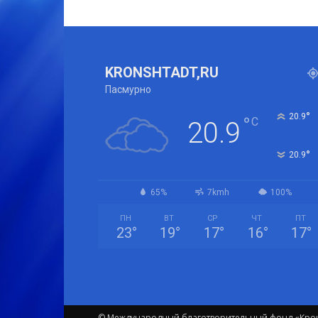
KRONSHTADT,RU
Пасмурно
°
20.9
°
C
20.9
°
20.9
65%
7kmh
100%
ПН
ВТ
СР
ЧТ
ПТ
23
°
19
°
17
°
16
°
17
°
© Международный благотворительный фонд «Крон