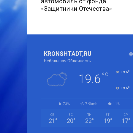
автомобиль от фонда
«Защитники Отечества»
KRONSHTADT,RU
Небольшая Облачность
°
19.6
°
C
19.6
°
19.6
73%
7.9kmh
11%
СБ
ВС
ПН
ВТ
СР
21
°
20
°
22
°
19
°
17
°