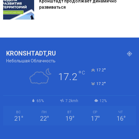
Кронштадт продолжает динамично
развиваться
KRONSHTADT,RU
Небольшая Облачность
°
17.2
°
C
17.2
°
17.2
65%
7.2kmh
12%
ВС
ПН
ВТ
СР
ЧТ
21
°
22
°
19
°
17
°
16
°