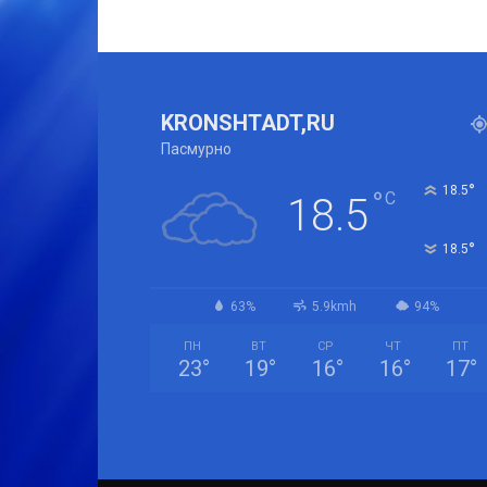
KRONSHTADT,RU
Пасмурно
°
18.5
°
C
18.5
°
18.5
63%
5.9kmh
94%
ПН
ВТ
СР
ЧТ
ПТ
23
°
19
°
16
°
16
°
17
°