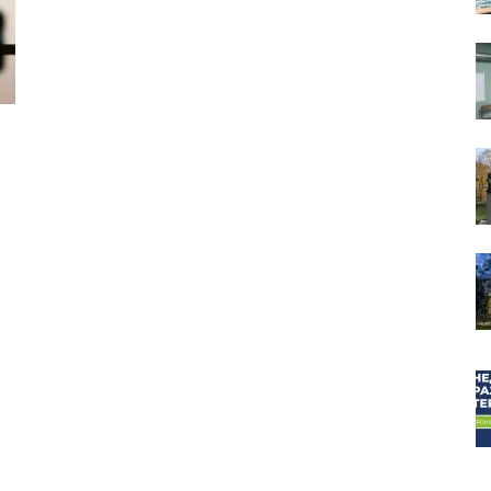
собор