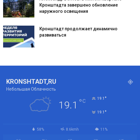
Кронштадта завершено обновление
наружного освещения
Кронштадт продолжает динамично
развиваться
KRONSHTADT,RU
Небольшая Облачность
°
19.1
°
C
19.1
°
19.1
58%
8.6kmh
11%