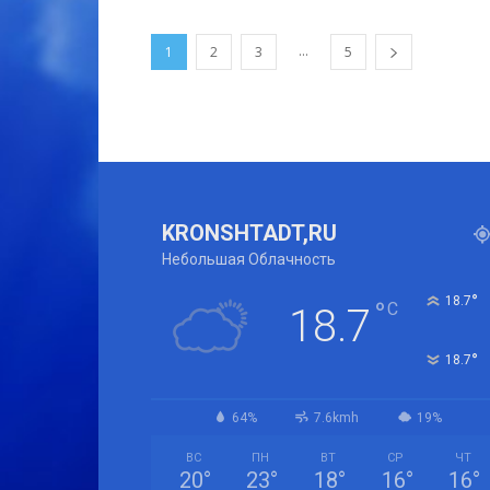
...
1
2
3
5
KRONSHTADT,RU
Небольшая Облачность
°
18.7
°
C
18.7
°
18.7
64%
7.6kmh
19%
ВС
ПН
ВТ
СР
ЧТ
20
°
23
°
18
°
16
°
16
°